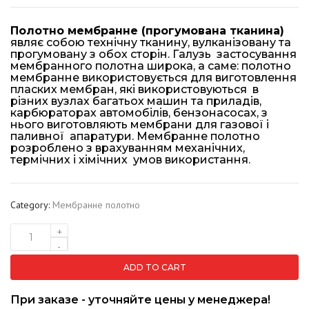
Полотно мембранне (прогумована тканина)
являє собою технічну тканину, вулканізовану та
прогумовану з обох сторін. Галузь застосування
мембранного полотна широка, а саме: полотно
мембранне використовується для виготовлення
пласких мембран, які використовуються в
різних вузлах багатьох машин та приладів,
карбюраторах автомобілів, бензонасосах, з
нього виготовляють мембрани для газової і
паливної апаратури. Мембранне полотно
розроблено з врахуванням механічних,
термічних і хімічних умов використання.
Category:
Мембранне полотно
+
-
Мембранне
полотно
ADD TO CART
2
мм
При заказе - уточняйте цены у менеджера!