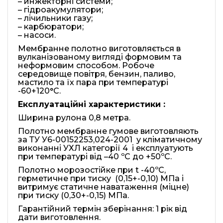
– инжекторні системи;
– гідроакумулятори;
– лічильники газу;
– карбюратори;
– насоси.
Мембранне полотно виготовляється в
вулканізованому вигляді формовим та
неформовим способом. Робоче
середовище повітря, бензин, паливо,
мастило та їх пара при температурі
-60+120°С.
Експлуатаційні характеристики :
Ширина рулона 0,8 метра.
Полотно мембранне гумове виготовляють
за ТУ У6-00152253,024-2001 у кліматичному
виконанні УХЛ категорії 4 і експлуатують
при температурі від –40 ºС до +50ºС.
Полотно морозостійке при t -40ºС,
герметичне при тиску (0,15+-0,10) МПа і
витримує статичне наватаження (міцне)
при тиску (0,30+-0,15) МПа.
Гарантійний термін зберінання: 1 рік від
дати виготовлення.