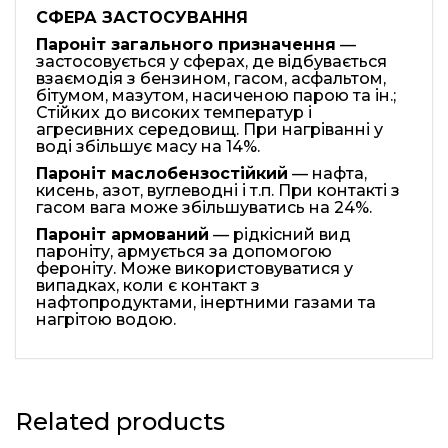
СФЕРА
ЗАСТОСУВАННЯ
Парон
і
т
загального призначення
—
застосовується у сферах, де відбувається
взаємодія з бензином, гасом, асфальтом,
бітумом, мазутом, насиченою парою та ін.;
Стійких до високих температур і
агресивних середовищ. При нагріванні у
воді збільшує масу на 14%.
Парон
і
т
маслобензостійкий
— нафта,
кисень, азот, вуглеводні і т.п. При контакті з
гасом вага може збільшуватись на 24%.
Парон
і
т арм
ований
— рідкісний вид
пароніту, армується за допомогою
фероніту. Може використовуватися у
випадках, коли є контакт з
нафтопродуктами, інертними газами та
нагрітою водою.
Related products