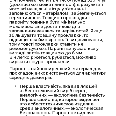
Він починає текти при тиску понад 320 Мпа
(досягається межа плинності), в результаті
чого всі не щільні місця у з’єднанні
заповнюються матеріалом і забезпечується
герметичність. Товщина прокладки з
пароніту повинна бути мінімально
можливою, але достатньою для
заповнення канавок та нерівностей. Якщо
збільшувати товщину прокладки, то
підвищиться ймовірність її видавлювання,
тому товсті прокладки ставити не
рекомендується. Пароніт випускається у
вигляді листів товщиною до 6 мм.
Він легко ріжеться, рубається, можливо
вирізати фігурні прокладки.
Пароніт – найпоширеніший матеріал для
прокладок, використовується для арматури
середніх діаметрів.
Перша властивість, яка виділяє цей
азбестотехнічний виріб серед
аналогічних, — екологічна безпечність
Первое свойство, которое выделяет
это асбестотехническое изделие
среди аналогичных, — экологическая
безопасность. Пароніт не виділяє