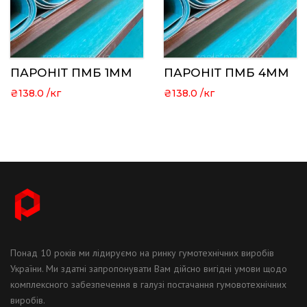
ПАРОНІТ ПМБ 1ММ
ПАРОНІТ ПМБ 4ММ
₴
138.0
₴
138.0
Понад 10 років ми лідируємо на ринку гумотехнічних виробів
України. Ми здатні запропонувати Вам дійсно вигідні умови щодо
комплексного забезпечення в галузі постачання гумовотехнічних
виробів.