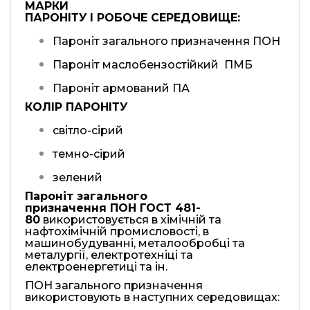
МАРКИ
ПАРОН
ІТУ
І
Р
О
БОЧ
Е
С
Е
РЕД
ОВИЩЕ
:
Пароніт загального призначення ПОН
Пароніт маслобензостійкий ПМБ
Пароніт армований ПА
КОЛІР
ПАРОН
І
Т
У
світло-сірий
темно-сірий
зелений
Парон
і
т
загального
призначення
ПОН ГОСТ 481-
80
використовується в хімічній та
нафтохімічній промисловості, в
машинобудуванні, металообробці та
металургії, електротехніці та
електроенергетиці та ін.
ПОН загального призначення
використовують в наступних середовищах: