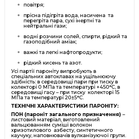
повітря;
прісна підігріта вода, насичена та
перегріта пара, сухі інертні та
нейтральні гази;
водні розчини солей, спирти, рідкий та
газоподібний аміак;
важкі та легкі нафтопродукти;
рідкий кисень та азот.
Усі партії пароніту випробують в
спеціальних автоклавах на ущільнюючу
здібність: в середовищі пари при тиску в
колекторі 0 МПа та температурі +450°С, в
середовищі гасу – при тиску колекторі 15
МПа та температурі 20±5°С.
ТЕХН
ІЧНІ
ХАРАКТЕРИСТИКИ ПАРОН
І
Т
У
:
ПОН
(пароніт загального призначення)
–
листовий матеріал, виготовлений
вальцюванням суміші волокон
хризотилового азбесту, синтетичного
каучуку, наповнювачів вулканізуючої групи.