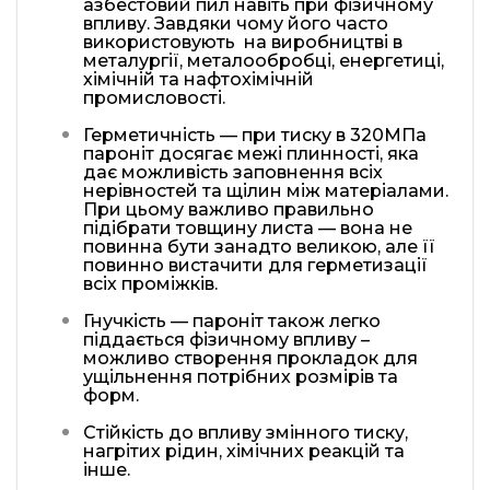
азбестовий пил навіть при фізичному
впливу. Завдяки чому його часто
використовують на виробництві в
металургії, металообробці, енергетиці,
хімічній та нафтохімічній
промисловості.
Герметичність — при тиску в 320МПа
пароніт досягає межі плинності, яка
дає можливість заповнення всіх
нерівностей та щілин між матеріалами.
При цьому важливо правильно
підібрати товщину листа — вона не
повинна бути занадто великою, але її
повинно вистачити для герметизації
всіх проміжків.
Гнучкість — пароніт також легко
піддається фізичному впливу –
можливо створення прокладок для
ущільнення потрібних розмірів та
форм.
Стійкість до впливу змінного тиску,
нагрітих рідин, хімічних реакцій та
інше.