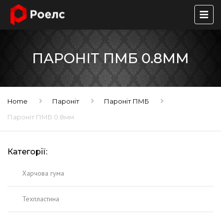
ПАРОНІТ ПМБ 0.8ММ
Home
Пароніт
Пароніт ПМБ
Пароніт ПМБ 0.8мм
Категорії:
Харчова гума
Техпластина