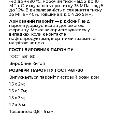
-40 до +490 °С. Робочий тиск – від 2 до 10
МПа. Стискуваність при тиску 35 МПа – від 5
до 16%. Відновлюваність після зняття тиску
35 МПа – 40%. Товщина від 0,4 до 5 мм.
Армований пароніт
— рідкісний вид
пароніту, армується за допомогою
фероніту. Може використовуватися у
випадках, коли є контакт з
нафтопродуктами, інертними газами та
нагрітою водою.
ГОСТ
І
ВИРОБНИК
ПАРОН
І
Т
У
ГОСТ 481-80
Виробник Китай
Р
О
ЗМ
І
Р
И
ПАРОН
І
Т
У
ГОСТ 481-80
Випускається пароніт листовий розміром:
1,5 х 2м;
1,5 х 1,7м;
1,5 x 3м;
1,7 х 3 м.
Товщиною 0,8 – 5 мм.