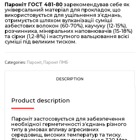
Па
роніт ГОСТ 481-80
зарекомендував себе як
універсальний матеріал для прокладок, що
використовується для ущільнення з’єднань,
отримується шляхом вулканізації суміші
азбестових волокон (60-70%), каучуку (12-15%),
розчинника, мінеральних наповнювачів (15-18%)
та сірки (1,2-8%) і наступного вальцювання всієї
суміші під великим тиском.
Categories:
Пароніт
,
Пароніт ПМБ
DESCRIPTION
Product description
Пароніт застосовується для забезпечення
необхідної герметичності з’єднань різного
типу в умовах впливу агресивних
середовищ, високих температур та тиску.