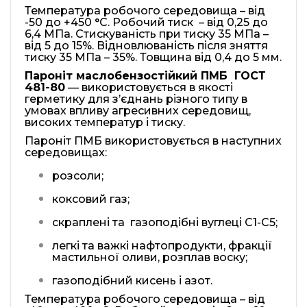
Температура робочого середовища – від
-50 до +450 °С. Робочий тиск – від 0,25 до
6,4 МПа. Стискуваність при тиску 35 МПа –
від 5 до 15%. Відновлюваність після зняття
тиску 35 МПа – 35%. Товщина від 0,4 до 5 мм.
Парон
і
т
маслобензостійкий
ПМБ ГОСТ
481-80
— використовується в якості
герметику для з’єднань різного типу в
умовах впливу агресивних середовищ,
високих температур і тиску.
Пароніт ПМБ використовується в наступних
середовищах:
розсоли;
коксовий газ;
скраплені та газоподібні вуглеці С1-С5;
легкі та важкі нафтопродукти, фракції
мастильної оливи, розплав воску;
газоподібний кисень і азот.
Температура робочого середовища – від