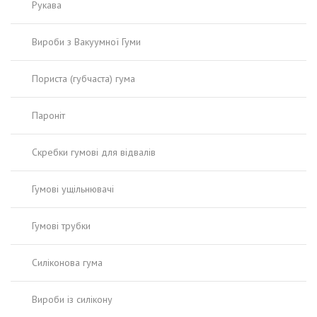
Рукава
Вироби з Вакуумної Гуми
Пориста (губчаста) гума
Пароніт
Скребки гумові для відвалів
Гумові ущільнювачі
Гумові трубки
Силіконова гума
Вироби із силікону